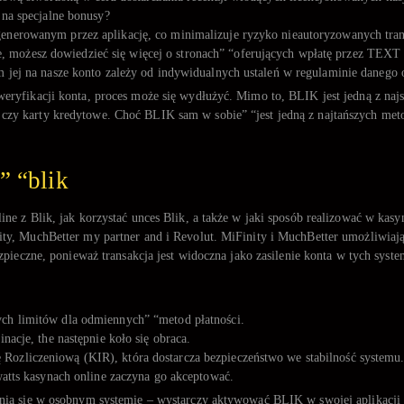
 na specjalne bonusy?
enerowanym przez aplikację, co minimalizuje ryzyko nieautoryzowanych tran
resuje, możesz dowiedzieć się więcej o stronach” “oferujących wpłatę przez T
m jej na nasze konto zależy od indywidualnych ustaleń w regulaminie danego 
ryfikacji konta, proces może się wydłużyć. Mimo to, BLIK jest jedną z najs
y karty kredytowe. Choć BLIK sam w sobie” “jest jedną z najtańszych metod 
” “blik
ne z Blik, jak korzystać unces Blik, a także w jaki sposób realizować w ka
ty, MuchBetter my partner and i Revolut. MiFinity i MuchBetter umożliwiają 
zpieczne, ponieważ transakcja jest widoczna jako zasilenie konta w tych syst
ych limitów dla odmiennych” “metod płatności.
nacje, the następnie koło się obraca.
ozliczeniową (KIR), która dostarcza bezpieczeństwo we stabilność systemu
watts kasynach online zaczyna go akceptować.
ania się w osobnym systemie – wystarczy aktywować BLIK w swojej aplikacji