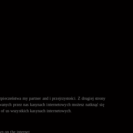
ieczeństwa my partner and i przejrzystości. Z drugiej strony
anych przez nas kasynach internetowych możesz natknąć się
 of us wszystkich kasynach internetowych.
n on the internet.