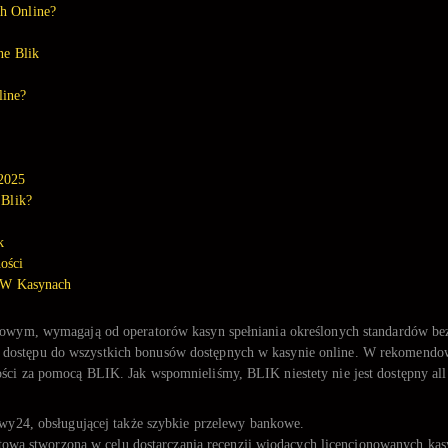
h Online?
ne Blik
line?
2025
 Blik?
k
ości
e W Kasynach
rdowym, wymagają od operatorów kasyn spełniania określonych standardów bezp
 dostępu do wszystkich bonusów dostępnych w kasynie online. W rekomendow
ości za pomocą BLIK. Jak wspomnieliśmy, BLIK niestety nie jest dostępny all
wy24, obsługującej także szybkie przelewy bankowe.
etową stworzoną w celu dostarczania recenzji wiodących licencjonowanych kasy