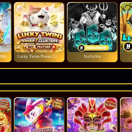
1000
Lucky Twins Power Clusters
SixSixSix