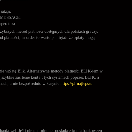
sakcji.
EXT MESSAGE.
operatora.
zybszych metod płatności dostępnych dla polskich graczy,
płatności, in order to warto pamiętać, że opłaty mogą
synie wpłatę Blik. Alternatywne metody płatności BLIK-iem w
szybkie zasilenie konta t tych systemach poprzez BLIK, a
emach, a nie bezpośrednio w kasynie
https://pl-najlepsze-
.
 bankowej. Jeśli nie und nimmer posiadasz konta bankowego,