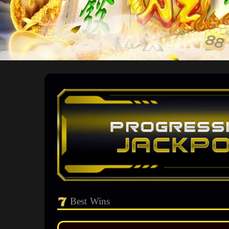
Best Wins